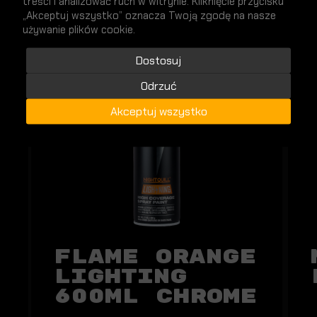
treści i analizować ruch w witrynie. Kliknięcie przycisku
„Akceptuj wszystko” oznacza Twoją zgodę na nasze
używanie plików cookie.
NOWY
Dostosuj
Odrzuć
Akceptuj wszystko
Flame Orange
Lighting
600ml Chrome