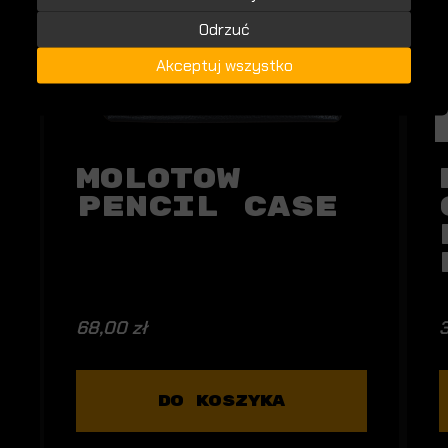
Odrzuć
Akceptuj wszystko
Molotow
Pencil Case
68,00 zł
3
DO KOSZYKA