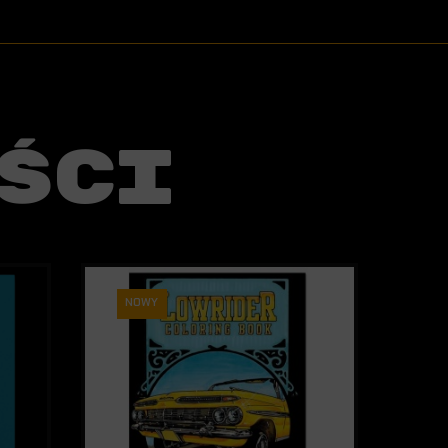
ści
NOWY