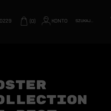
70229
KONTO
(0)
OSTER
OLLECTION