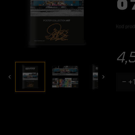
0
Kod prod
4,

