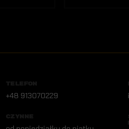
TELEFON
+48 913070229
CZYNNE
od poniedziałku do piątku