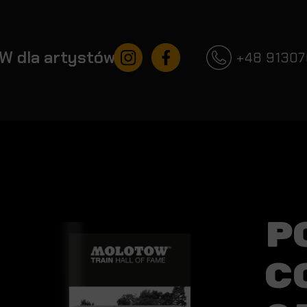
Instagram
Facebook
W dla artystów
+48 9130
P
C