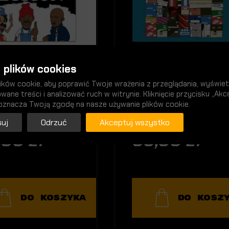
ip
Sneake
 plików cookies
op
Colori
ków cookie, aby poprawić Twoje wrażenia z przeglądania, wyświet
oloring
Book
wane treści i analizować ruch w witrynie. Kliknięcie przycisku „Akc
ast
Koloro
oznacza Twoją zgodę na nasze używanie plików cookie.
oast
uj
Odrzuć
Akceptuj wszystko
dition
,00 zł
39,00 zł
OLOROWANKA
DO KOSZYKA
DO KOSZ