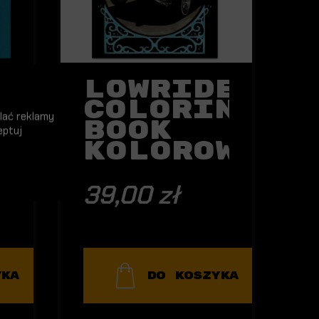
r
Lowrider
ng
Coloring
lać reklamy
Book
eptuj
wanka
Kolorowank
39,00 zł
YKA
DO KOSZYKA