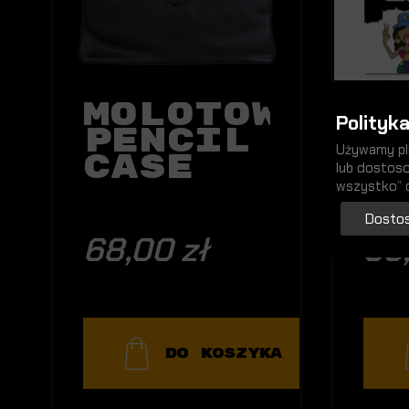
Molotow
H
Polityka
Pencil
H
Używamy pli
Case
C
lub dostoso
E
wszystko” 
C
Dostos
E
68,00 zł
39
K
DO KOSZYKA