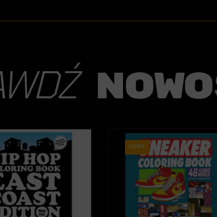
AWDŹ
nowo
NOWY