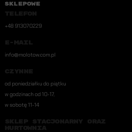
SKLEPOWE
TELEFON
+48 913070229
E-MAIL
info@molotow.com.pl
CZYNNE
od poniedziałku do piątku
w godzinach od 10-17,
w sobotę 11-14
SKLEP STACJONARNY ORAZ
HURTOWNIA