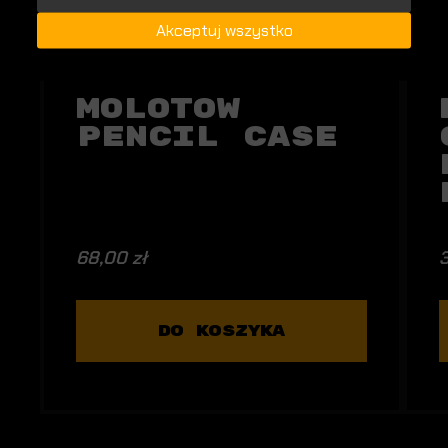
Akceptuj wszystko
Molotow
Pencil Case
68,00 zł
3
DO KOSZYKA