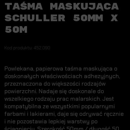
TAŚMA MASKUJĄCA
SCHULLER 50MM X
50M
Kod produktu: 452.090
Powlekana, papierowa taśma maskująca o
doskonałych właściwościach adhezyjnych,
przeznaczona do większości rodzajów
powierzchni. Nadaje się doskonale do
wszelkiego rodzaju prac malarskich. Jest
kompatybilna ze wszystkimi popularnymi
farbami i lakierami, daje się odrywać ręcznie
i nie pozostawia lepkiej warstwy po
ściągnięciu. Szerokość 50mm / długość 50