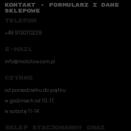
KONTAKT - FORMULARZ I DANE
SKLEPOWE
TELEFON
+48 913070229
E-MAIL
info@molotow.com.pl
CZYNNE
od poniedziałku do piątku
w godzinach od 10-17,
w sobotę 11-14
SKLEP STACJONARNY ORAZ