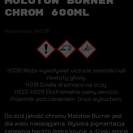
MOLOTOW BURNER
CHROM 600ML
Kod produktu: 940.397
H336 Może wywoływać uczucie senności lub
zawroty głowy.
H319 Działa drażniąco na oczy.
H222-H229 Ekstremalnie palny aerozol.
Pojemnik pod ciśnieniem. Grozi wybuchem.
Do dziś jakość chromu Molotow Burner jest
dla wielu nieosiągalna. Wysoka pigmentacja
zapewnia bardzo dobre krycie, a dzięki sporej