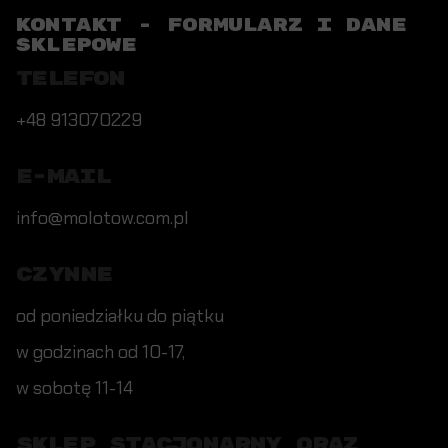
KONTAKT - FORMULARZ I DANE
SKLEPOWE
TELEFON
+48 913070229
E-MAIL
info@molotow.com.pl
CZYNNE
od poniedziałku do piątku
w godzinach od 10-17,
w sobotę 11-14
SKLEP STACJONARNY ORAZ