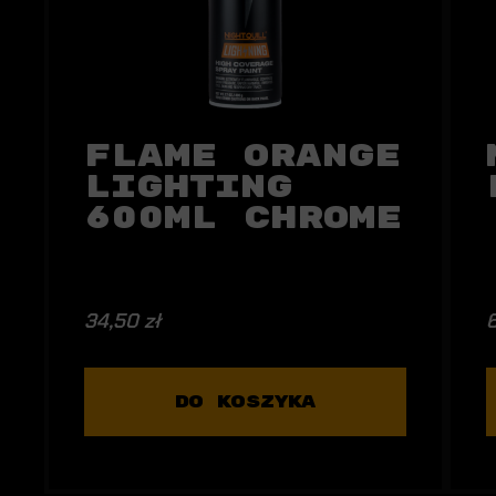
Flame Orange
Lighting
600ml Chrome
34,50 zł
6
DO KOSZYKA