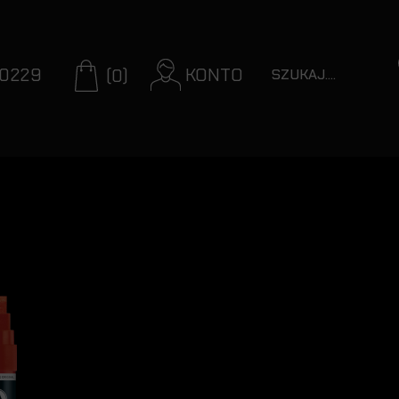
70229
KONTO
(0)