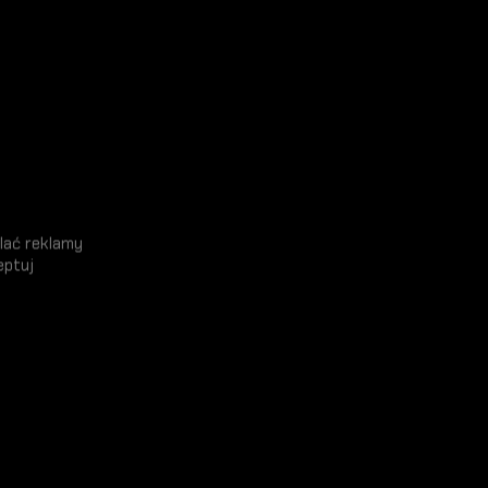
lać reklamy
eptuj