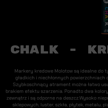
CHALK - KR
Markery kredowe Molotow są idealne do
gładkich i niechłonnych powierzchniach o
Szybkoschnący atrament można łatwo usuną
brakiem efektu szarzenia. Ponadto dwa kolory
zewnątrz i są odporne na deszcz.Wysoko niepr
sklepowych, luster, szkła, płytek, metalu, p