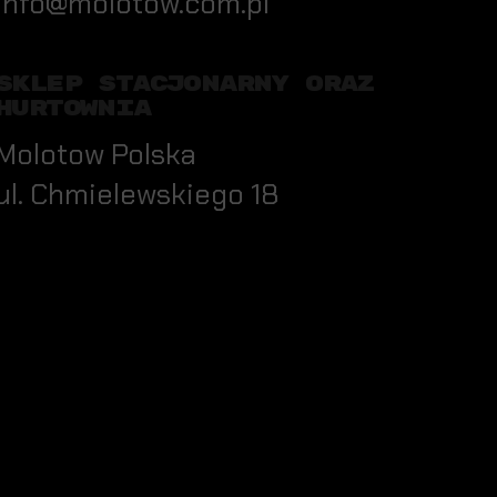
info@molotow.com.pl
SKLEP STACJONARNY ORAZ
HURTOWNIA
Molotow Polska
ul. Chmielewskiego 18