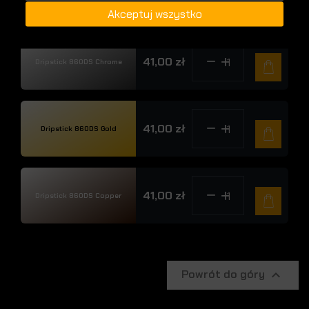
Akceptuj wszystko
41,00 zł
Dripstick 860DS Chrome
41,00 zł
Dripstick 860DS Gold
41,00 zł
Dripstick 860DS Copper
Powrót do góry
