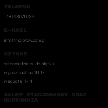
TELEFON
+48 913070229
E-MAIL
info@molotow.com.pl
CZYNNE
od poniedziałku do piątku
w godzinach od 10-17,
w sobotę 11-14
SKLEP STACJONARNY ORAZ
HURTOWNIA