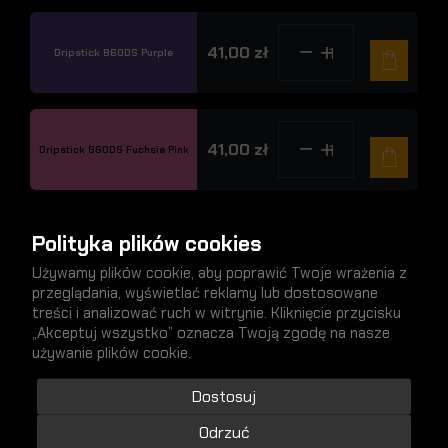
41,00 zł
Dripstick 860DS Purple
41,00 zł
Dripstick 860DS Fuchsia Pink
Polityka plików cookies
41,00 zł
Dripstick 860DS Cream Green
Używamy plików cookie, aby poprawić Twoje wrażenia z
przeglądania, wyświetlać reklamy lub dostosowane
treści i analizować ruch w witrynie. Kliknięcie przycisku
„Akceptuj wszystko” oznacza Twoją zgodę na nasze
41,00 zł
Dripstick 860DS Signal White
używanie plików cookie.
Dostosuj
Odrzuć
41,00 zł
Dripstick 860DS Signal Black