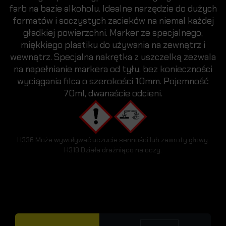
farb na bazie alkoholu. Idealne narzędzie do dużych
formatów i soczystych zacieków na niemal każdej
gładkiej powierzchni. Marker ze specjalnego,
miękkiego plastiku do używania na zewnątrz i
wewnątrz. Specjalna nakrętka z uszczelką zezwala
na napełnianie markera od tyłu, bez konieczności
wyciągania filca o szerokości 10mm. Pojemność
70ml, dwanaście odcieni.
H336 Może wywoływać uczucie senności lub zawroty głowy.
H319 Działa drażniąco na oczy.