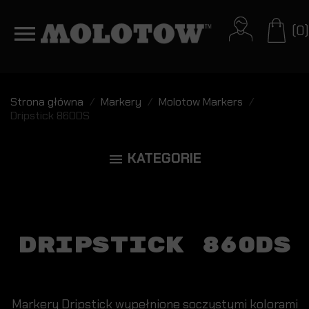
(0)
Strona główna
Markery
Molotow Markers
Dripstick 860DS
KATEGORIE

DRIPSTICK 860DS
Markery Dripstick wypełnione soczystymi kolorami