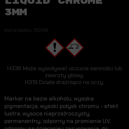
LIQUID CHROME
3MM
Kod produktu: 703.106
H336 Może wywoływać uczucie senności lub
zawroty głowy.
H319 Działa drażniąco na oczy.
Marker na bazie alkoholu, wysoka
pigmentacja, wysoki połysk chromu - efekt
lustra, wysoce nieprzeźroczysty,
permanentny, odporny na promienie UV,
odporny na ścieranie i zarysowania, do