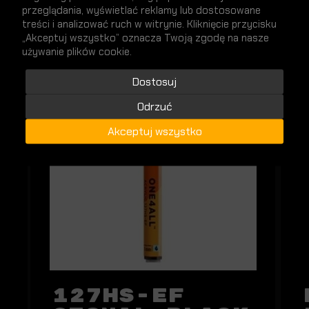
nowości
SPRAWDŹ
przeglądania, wyświetlać reklamy lub dostosowane
treści i analizować ruch w witrynie. Kliknięcie przycisku
„Akceptuj wszystko” oznacza Twoją zgodę na nasze
używanie plików cookie.
Dostosuj
NOWY
Odrzuć
Akceptuj wszystko
127HS-EF