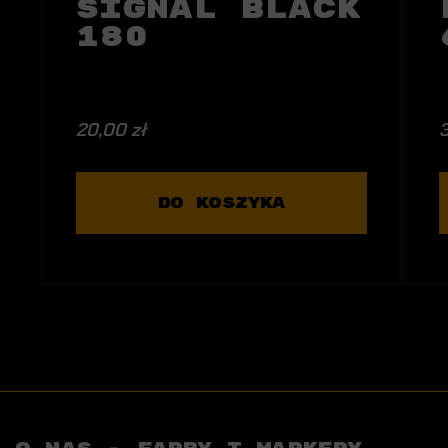
Signal Black
180
20,00 zł
3
DO KOSZYKA