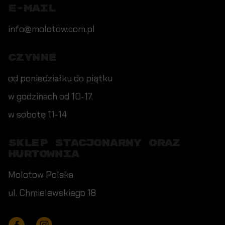
E-MAIL
info@molotow.com.pl
CZYNNE
od poniedziałku do piątku
w godzinach od 10-17,
w sobotę 11-14
SKLEP STACJONARNY ORAZ
HURTOWNIA
Molotow Polska
ul. Chmielewskiego 18
Facebook
Instagram