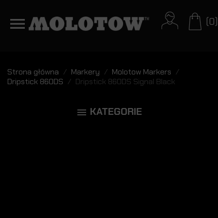
(0)
Strona główna
Markery
Molotow Markers
Dripstick 860DS
Dripstick 860DS Signal Black
KATEGORIE
