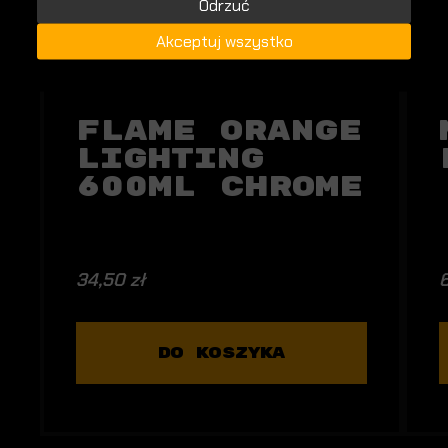
Odrzuć
Akceptuj wszystko
Flame Orange
Lighting
600ml Chrome
34,50 zł
6
DO KOSZYKA