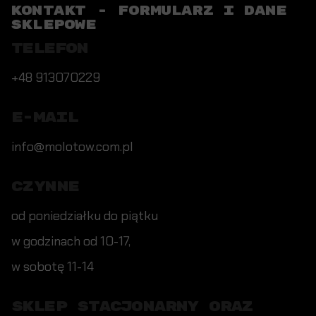
KONTAKT - FORMULARZ I DANE
SKLEPOWE
TELEFON
+48 913070229
E-MAIL
info@molotow.com.pl
CZYNNE
od poniedziałku do piątku
w godzinach od 10-17,
w sobotę 11-14
SKLEP STACJONARNY ORAZ