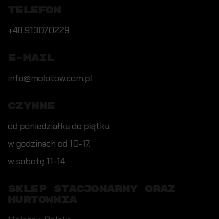
TELEFON
+48 913070229
E-MAIL
info@molotow.com.pl
CZYNNE
od poniedziałku do piątku
w godzinach od 10-17,
w sobotę 11-14
SKLEP STACJONARNY ORAZ
HURTOWNIA