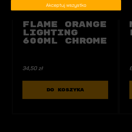
Akceptuj wszystko
Flame Orange
Lighting
600ml Chrome
34,50 zł
6
DO KOSZYKA