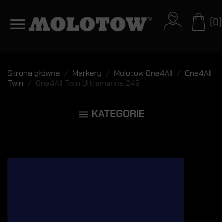
(0)
Strona główna
Markery
Molotow One4All
One4All
Twin
One4All Twin Ultramarine 249
KATEGORIE
