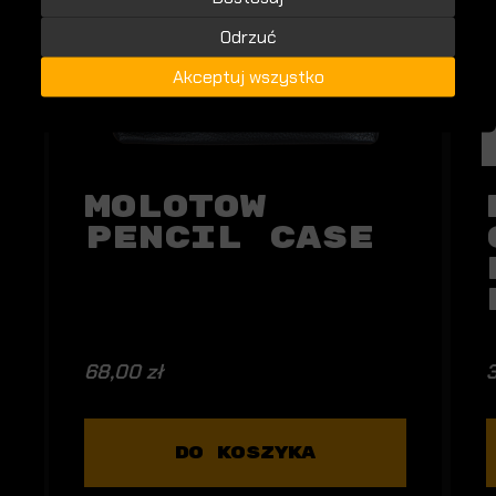
Odrzuć
Akceptuj wszystko
Molotow
Pencil Case
68,00 zł
3
DO KOSZYKA