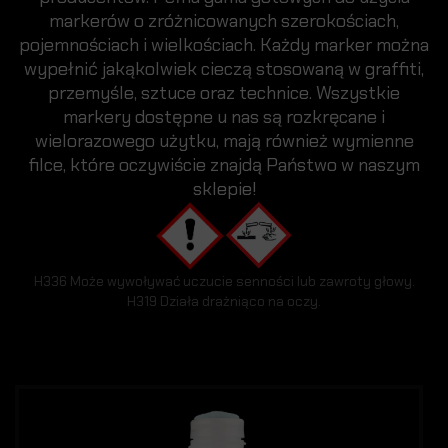
markerów o zróżnicowanych szerokościach,
pojemnościach i wielkościach. Każdy marker można
wypełnić jakąkolwiek cieczą stosowaną w graffiti,
przemyśle, sztuce oraz technice. Wszystkie
markery dostępne u nas są rozkręcane i
wielorazowego użytku, mają również wymienne
filce, które oczywiście znajdą Państwo w naszym
sklepie!
H336 Może wywoływać uczucie senności lub zawroty głowy.
H319 Działa drażniąco na oczy.