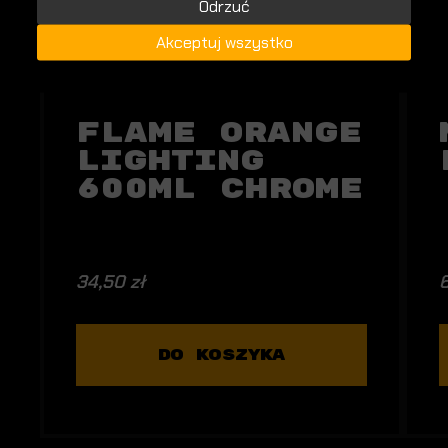
Odrzuć
Akceptuj wszystko
Flame Orange
Lighting
600ml Chrome
34,50 zł
6
DO KOSZYKA