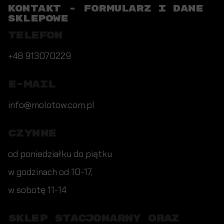
KONTAKT - FORMULARZ I DANE
SKLEPOWE
TELEFON
+48 913070229
E-MAIL
info@molotow.com.pl
CZYNNE
od poniedziałku do piątku
w godzinach od 10-17,
w sobotę 11-14
SKLEP STACJONARNY ORAZ