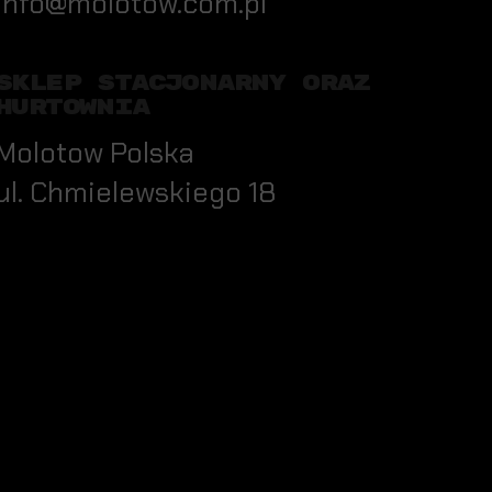
info@molotow.com.pl
SKLEP STACJONARNY ORAZ
HURTOWNIA
Molotow Polska
ul. Chmielewskiego 18