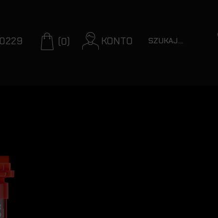
70229
KONTO
(0)