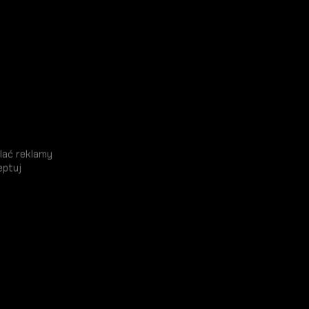
lać reklamy
eptuj