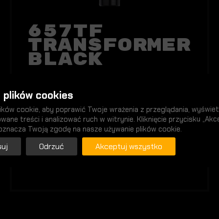
657TF
Transformer
Black
 plików cookies
29,00 zł
ków cookie, aby poprawić Twoje wrażenia z przeglądania, wyświet
wane treści i analizować ruch w witrynie. Kliknięcie przycisku „Akc
oznacza Twoją zgodę na nasze używanie plików cookie.
uj
Odrzuć
Akceptuj wszystko
DO KOSZYKA