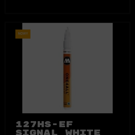
NOWY
127HS-EF
Signal White