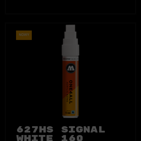
NOWY
627HS Signal
White 160