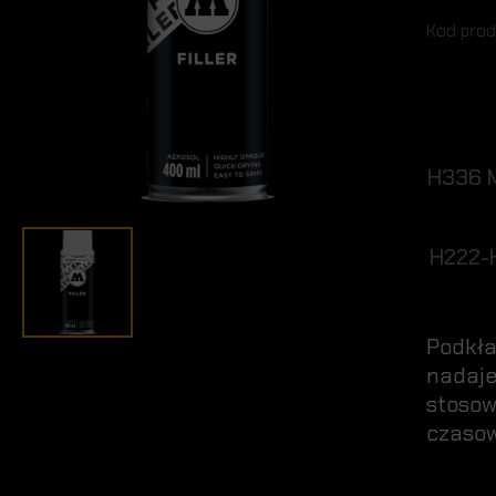
Kod prod
H336 M
H222-H
Podkła
nadaje 
stosow
czasow