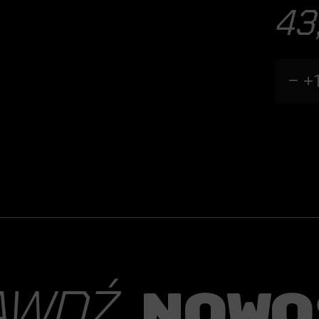
43
AWDŹ
nowo