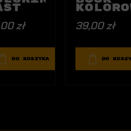
ast
Koloro
oast
dition
,00 zł
39,00 zł
OLOROWANKA
DO KOSZYKA
DO KOSZ