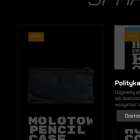
NOWY
NOWY
Polityka
Używamy pli
lub dostoso
wszystko” 
Dostos
Molotow
H
Pencil
H
Case
C