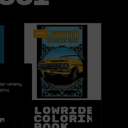
NOWY
lać reklamy
eptuj
r
Lowrider
ng
Coloring
Book