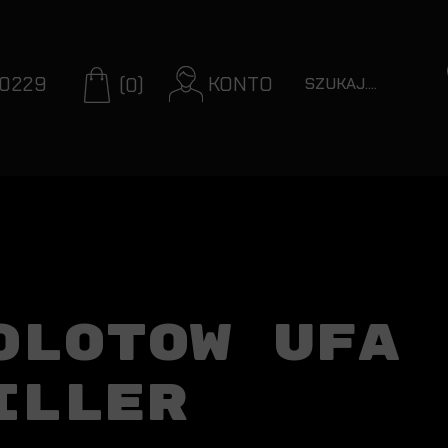
70229
KONTO
(0)
OLOTOW UFA
ILLER