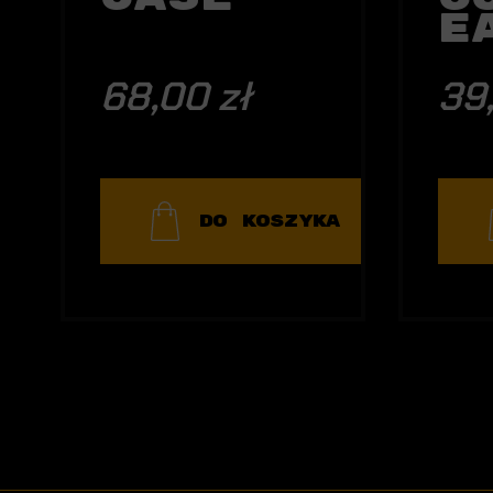
E
C
E
68,00 zł
39
K
DO KOSZYKA