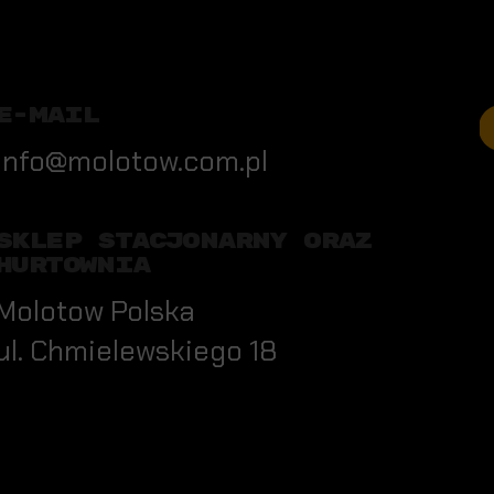
E-MAIL
info@molotow.com.pl
SKLEP STACJONARNY ORAZ
HURTOWNIA
Molotow Polska
ul. Chmielewskiego 18