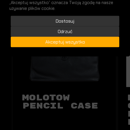
„Akceptuj wszystko” oznacza Twoją zgodę na nasze
używanie plików cookie.
NOWY
Dostosuj
Odrzuć
Akceptuj wszystko
Molotow
Pencil Case