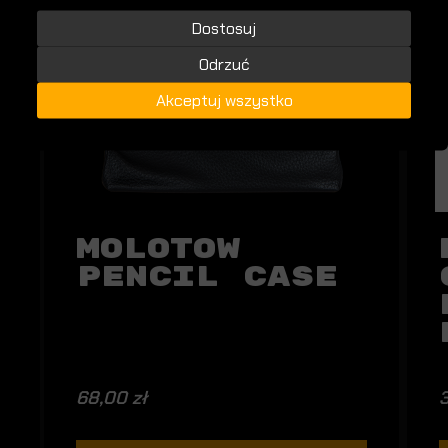
Dostosuj
Odrzuć
Akceptuj wszystko
Molotow
Pencil Case
68,00 zł
3